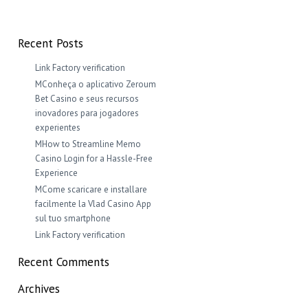
Recent Posts
Link Factory verification
MConheça o aplicativo Zeroum
Bet Casino e seus recursos
inovadores para jogadores
experientes
MHow to Streamline Memo
Casino Login for a Hassle-Free
Experience
MCome scaricare e installare
facilmente la Vlad Casino App
sul tuo smartphone
Link Factory verification
Recent Comments
Archives