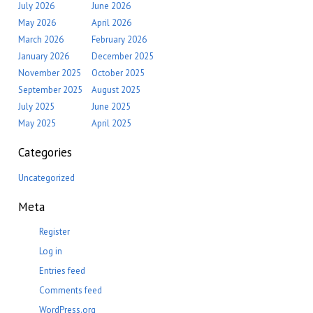
July 2026
June 2026
May 2026
April 2026
March 2026
February 2026
January 2026
December 2025
November 2025
October 2025
September 2025
August 2025
July 2025
June 2025
May 2025
April 2025
Categories
Uncategorized
Meta
Register
Log in
Entries feed
Comments feed
WordPress.org