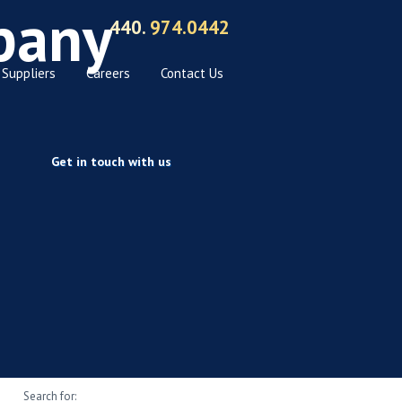
440.
974.0442
Suppliers
Careers
Contact Us
Get in touch with us
Search for: