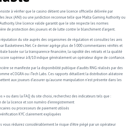
siste à vérifier que le casino détient une licence officielle délivrée par
 des Jeux (ANJ) ou une juridiction reconnue telle que Malta Gaming Authority ou
Authority. Une licence valide garantit que le site respecte les normes
re de protection des joueurs et de lutte contre le blanchiment d’argent.
 réputation du site auprès des organismes de régulation et consultez les avis
s par Basketnews.Net. Ce dernier agrège plus de 5 000 commentaires vérifiés et
bale basée sur la transparence financière, la rapidité des retraits et la qualité
n score supérieur à 8/10 indique généralement un opérateur digne de confiance.
cière se manifeste par la disponibilité publique d’audits RNG réalisés par des
omme eCOGRA ou iTech Labs. Ces rapports détaillent la distribution aléatoire
mettent aux joueurs d’assurer qu’aucune manipulation n’est présente dans les
s » ou dans la FAQ du site choisi, recherchez des indicateurs tels que :
n de la licence et son numéro d’enregistrement
ncaires ou processeurs de paiement utilisés
vérification KYC clairement expliquées
res vous réduirez considérablement le risque d’être piégé par un opérateur