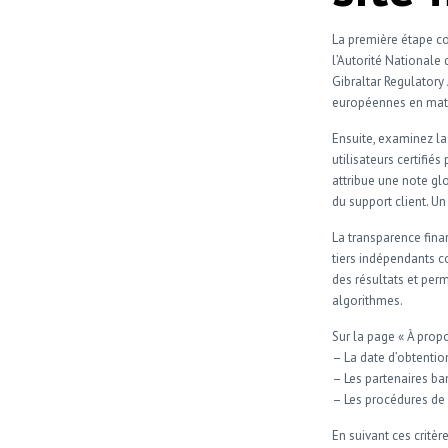
La première étape con
l’Autorité Nationale
Gibraltar Regulatory 
européennes en matiè
Ensuite, examinez la
utilisateurs certifié
attribue une note glo
du support client. U
La transparence finan
tiers indépendants c
des résultats et per
algorithmes.
Sur la page « À propo
– La date d’obtentio
– Les partenaires ba
– Les procédures de 
En suivant ces critè