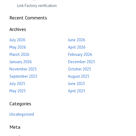
Link Factory verification
Recent Comments
Archives
July 2026
June 2026
May 2026
April 2026
March 2026
February 2026
January 2026
December 2025
November 2025
October 2025
September 2025
August 2025
July 2025
June 2025
May 2025
April 2025
Categories
Uncategorized
Meta