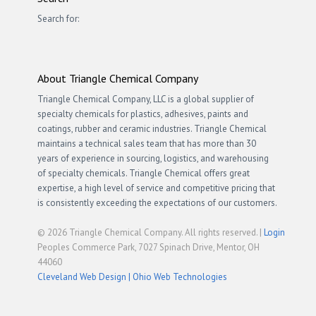
Search for:
About Triangle Chemical Company
Triangle Chemical Company, LLC is a global supplier of
specialty chemicals for plastics, adhesives, paints and
coatings, rubber and ceramic industries. Triangle Chemical
maintains a technical sales team that has more than 30
years of experience in sourcing, logistics, and warehousing
of specialty chemicals. Triangle Chemical offers great
expertise, a high level of service and competitive pricing that
is consistently exceeding the expectations of our customers.
© 2026
Triangle Chemical Company
. All rights reserved. |
Login
Peoples Commerce Park, 7027 Spinach Drive, Mentor, OH
44060
Cleveland Web Design | Ohio Web Technologies