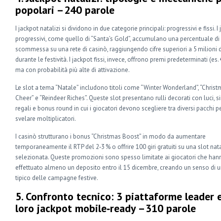
popolari – 240 parole
I jackpot natalizi si dividono in due categorie principali: progressivi e fissi. I
progressivi, come quello di “Santa’s Gold”, accumulano una percentuale di
scommessa su una rete di casinò, raggiungendo cifre superiori a 5 milioni 
durante le festività. I jackpot fissi, invece, offrono premi predeterminati (es.
ma con probabilità più alte di attivazione.
Le slot a tema “Natale” includono titoli come “Winter Wonderland”, “Chris
Cheer” e “Reindeer Riches”. Queste slot presentano rulli decorati con luci, s
regali e bonus round in cui i giocatori devono scegliere tra diversi pacchi p
svelare moltiplicatori.
I casinò strutturano i bonus “Christmas Boost” in modo da aumentare
temporaneamente il RTP del 2‑3 % o offrire 100 giri gratuiti su una slot nata
selezionata. Queste promozioni sono spesso limitate ai giocatori che han
effettuato almeno un deposito entro il 15 dicembre, creando un senso di 
tipico delle campagne festive.
5. Confronto tecnico: 3 piattaforme leader e
loro jackpot mobile‑ready – 310 parole