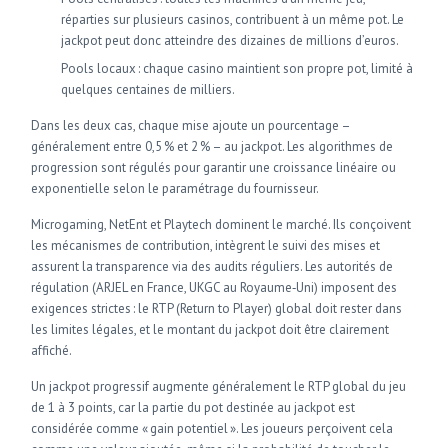
réparties sur plusieurs casinos, contribuent à un même pot. Le
jackpot peut donc atteindre des dizaines de millions d’euros.
Pools locaux : chaque casino maintient son propre pot, limité à
quelques centaines de milliers.
Dans les deux cas, chaque mise ajoute un pourcentage –
généralement entre 0,5 % et 2 % – au jackpot. Les algorithmes de
progression sont régulés pour garantir une croissance linéaire ou
exponentielle selon le paramétrage du fournisseur.
Microgaming, NetEnt et Playtech dominent le marché. Ils conçoivent
les mécanismes de contribution, intègrent le suivi des mises et
assurent la transparence via des audits réguliers. Les autorités de
régulation (ARJEL en France, UKGC au Royaume‑Uni) imposent des
exigences strictes : le RTP (Return to Player) global doit rester dans
les limites légales, et le montant du jackpot doit être clairement
affiché.
Un jackpot progressif augmente généralement le RTP global du jeu
de 1 à 3 points, car la partie du pot destinée au jackpot est
considérée comme « gain potentiel ». Les joueurs perçoivent cela