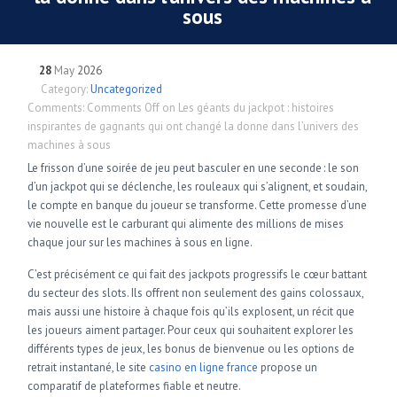
sous
28
May
2026
Category:
Uncategorized
Comments:
Comments Off
on Les géants du jackpot : histoires
inspirantes de gagnants qui ont changé la donne dans l’univers des
machines à sous
Le frisson d’une soirée de jeu peut basculer en une seconde : le son
d’un jackpot qui se déclenche, les rouleaux qui s’alignent, et soudain,
le compte en banque du joueur se transforme. Cette promesse d’une
vie nouvelle est le carburant qui alimente des millions de mises
chaque jour sur les machines à sous en ligne.
C’est précisément ce qui fait des jackpots progressifs le cœur battant
du secteur des slots. Ils offrent non seulement des gains colossaux,
mais aussi une histoire à chaque fois qu’ils explosent, un récit que
les joueurs aiment partager. Pour ceux qui souhaitent explorer les
différents types de jeux, les bonus de bienvenue ou les options de
retrait instantané, le site
casino en ligne france
propose un
comparatif de plateformes fiable et neutre.