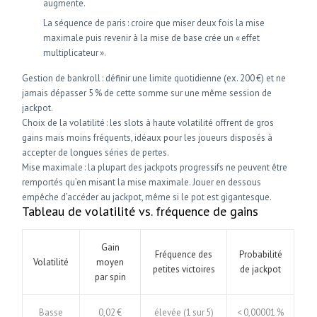
augmente.
La séquence de paris : croire que miser deux fois la mise
maximale puis revenir à la mise de base crée un « effet
multiplicateur ».
Gestion de bankroll : définir une limite quotidienne (ex. 200 €) et ne
jamais dépasser 5 % de cette somme sur une même session de
jackpot.
Choix de la volatilité : les slots à haute volatilité offrent de gros
gains mais moins fréquents, idéaux pour les joueurs disposés à
accepter de longues séries de pertes.
Mise maximale : la plupart des jackpots progressifs ne peuvent être
remportés qu’en misant la mise maximale. Jouer en dessous
empêche d’accéder au jackpot, même si le pot est gigantesque.
Tableau de volatilité vs. fréquence de gains
Gain
Fréquence des
Probabilité
Volatilité
moyen
petites victoires
de jackpot
par spin
Basse
0,02 €
élevée (1 sur 5)
< 0,00001 %