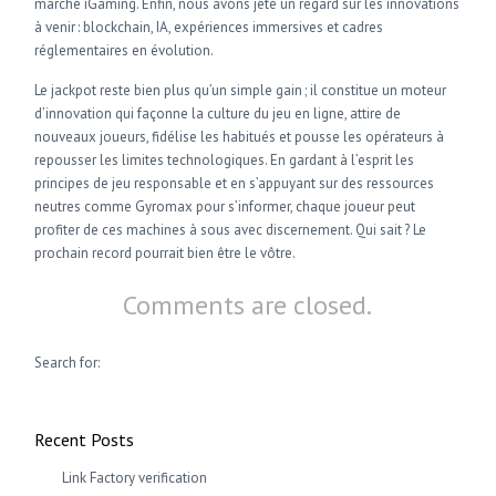
marché iGaming. Enfin, nous avons jeté un regard sur les innovations
à venir : blockchain, IA, expériences immersives et cadres
réglementaires en évolution.
Le jackpot reste bien plus qu’un simple gain ; il constitue un moteur
d’innovation qui façonne la culture du jeu en ligne, attire de
nouveaux joueurs, fidélise les habitués et pousse les opérateurs à
repousser les limites technologiques. En gardant à l’esprit les
principes de jeu responsable et en s’appuyant sur des ressources
neutres comme Gyromax pour s’informer, chaque joueur peut
profiter de ces machines à sous avec discernement. Qui sait ? Le
prochain record pourrait bien être le vôtre.
Comments are closed.
Search for:
Recent Posts
Link Factory verification