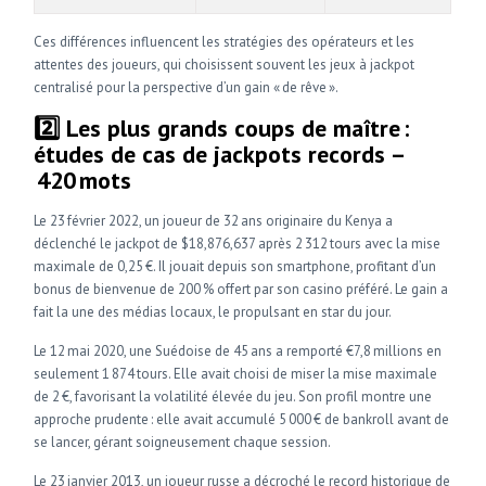
Ces différences influencent les stratégies des opérateurs et les
attentes des joueurs, qui choisissent souvent les jeux à jackpot
centralisé pour la perspective d’un gain « de rêve ».
2️⃣ Les plus grands coups de maître :
études de cas de jackpots records –
420 mots
Le 23 février 2022, un joueur de 32 ans originaire du Kenya a
déclenché le jackpot de $18,876,637 après 2 312 tours avec la mise
maximale de 0,25 €. Il jouait depuis son smartphone, profitant d’un
bonus de bienvenue de 200 % offert par son casino préféré. Le gain a
fait la une des médias locaux, le propulsant en star du jour.
Le 12 mai 2020, une Suédoise de 45 ans a remporté €7,8 millions en
seulement 1 874 tours. Elle avait choisi de miser la mise maximale
de 2 €, favorisant la volatilité élevée du jeu. Son profil montre une
approche prudente : elle avait accumulé 5 000 € de bankroll avant de
se lancer, gérant soigneusement chaque session.
Le 23 janvier 2013, un joueur russe a décroché le record historique de