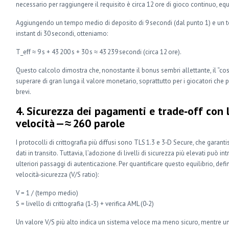
necessario per raggiungere il requisito è circa 12 ore di gioco continuo, eq
Aggiungendo un tempo medio di deposito di 9 secondi (dal punto 1) e un 
instant di 30 secondi, otteniamo:
T_eff ≈ 9 s + 43 200 s + 30 s ≈ 43 239 secondi (circa 12 ore).
Questo calcolo dimostra che, nonostante il bonus sembri allettante, il “c
superare di gran lunga il valore monetario, soprattutto per i giocatori che 
brevi.
4. Sicurezza dei pagamenti e trade‑off con 
velocità — ≈ 260 parole
I protocolli di crittografia più diffusi sono TLS 1.3 e 3‑D Secure, che garan
dati in transito. Tuttavia, l’adozione di livelli di sicurezza più elevati può int
ulteriori passaggi di autenticazione. Per quantificare questo equilibrio, def
velocità‑sicurezza (V/S ratio):
V = 1 / (tempo medio)
S = livello di crittografia (1‑3) + verifica AML (0‑2)
Un valore V/S più alto indica un sistema veloce ma meno sicuro, mentre un