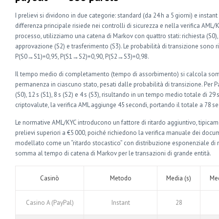
I prelievi si dividono in due categorie: standard (da 24 h a 5 giorni) e instan
differenza principale risiede nei controlli di sicurezza e nella verifica AML/
processo, utilizziamo una catena di Markov con quattro stati: richiesta (S0), v
approvazione (S2) e trasferimento (S3). Le probabilità di transizione sono ri
P(S0→S1)=0,95, P(S1→S2)=0,90, P(S2→S3)=0,98.
Il tempo medio di completamento (tempo di assorbimento) si calcola so
permanenza in ciascuno stato, pesati dalle probabilità di transizione. Per Pa
(S0), 12 s (S1), 8 s (S2) e 4 s (S3), risultando in un tempo medio totale di 29 
criptovalute, la verifica AML aggiunge 45 secondi, portando il totale a 78 s
Le normative AML/KYC introducono un fattore di ritardo aggiuntivo, tipicame
prelievi superiori a €5 000, poiché richiedono la verifica manuale dei docu
modellato come un “ritardo stocastico” con distribuzione esponenziale di m
somma al tempo di catena di Markov per le transazioni di grande entità.
Casinò
Metodo
Media (s)
Med
Casino A (PayPal)
Instant
28