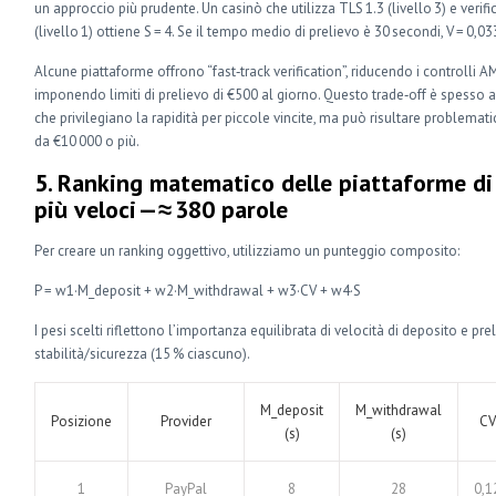
un approccio più prudente. Un casinò che utilizza TLS 1.3 (livello 3) e veri
(livello 1) ottiene S = 4. Se il tempo medio di prelievo è 30 secondi, V = 0,033
Alcune piattaforme offrono “fast‑track verification”, riducendo i controlli A
imponendo limiti di prelievo di €500 al giorno. Questo trade‑off è spesso a
che privilegiano la rapidità per piccole vincite, ma può risultare problemati
da €10 000 o più.
5. Ranking matematico delle piattaforme d
più veloci — ≈ 380 parole
Per creare un ranking oggettivo, utilizziamo un punteggio composito:
P = w1·M_deposit + w2·M_withdrawal + w3·CV + w4·S
I pesi scelti riflettono l’importanza equilibrata di velocità di deposito e pr
stabilità/sicurezza (15 % ciascuno).
M_deposit
M_withdrawal
Posizione
Provider
CV
(s)
(s)
1
PayPal
8
28
0,1