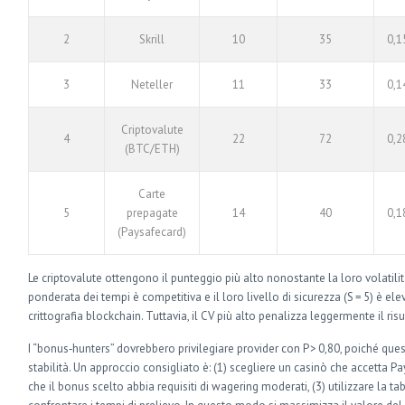
2
Skrill
10
35
0,1
3
Neteller
11
33
0,1
Criptovalute
4
22
72
0,2
(BTC/ETH)
Carte
5
prepagate
14
40
0,1
(Paysafecard)
Le criptovalute ottengono il punteggio più alto nonostante la loro volatili
ponderata dei tempi è competitiva e il loro livello di sicurezza (S = 5) è ele
crittografia blockchain. Tuttavia, il CV più alto penalizza leggermente il risu
I “bonus‑hunters” dovrebbero privilegiare provider con P > 0,80, poiché ques
stabilità. Un approccio consigliato è: (1) scegliere un casinò che accetta PayP
che il bonus scelto abbia requisiti di wagering moderati, (3) utilizzare la ta