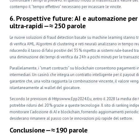
confrontare i tempi di prelievo. In questo modo si massimizza il valore de
contempo il “tempo effettivo” necessario per incassare le vincite.
6. Prospettive future: AI e automazione pe
ultra‑rapidi — ≈ 250 parole
Le nuove soluzioni di fraud detection basate su machine learning stanno 
di verifica AML. Algoritmi di clustering e reti neurali analizzano in tempo re
riducendo il tasso di falsi positivi del 35 % rispetto ai sistemi rule‑based tr
una diminuzione dei tempi di verifica da 24 h a pochi minuti per le transazio
Parallelamente, i “smart contracts” su blockchain consentono pagamenti 
intermediari. Un casinò che integra un contratto intelligente per il payout d
garantire che, una volta raggiunta la combinazione vincente, il valore venga
istantaneamente al wallet del giocatore.
Secondo le previsioni di Httpswww.Epp2024.Eu, entro il 2028 la media dei 
potrebbe ridursi del 20 % grazie a queste tecnologie. Il sito di ranking ind
monitorare l’adozione di AI e blockchain, fornendo aggiornamenti periodici 
desiderano rimanere al passo con le innovazioni più rapide del settore.
Conclusione — ≈ 190 parole