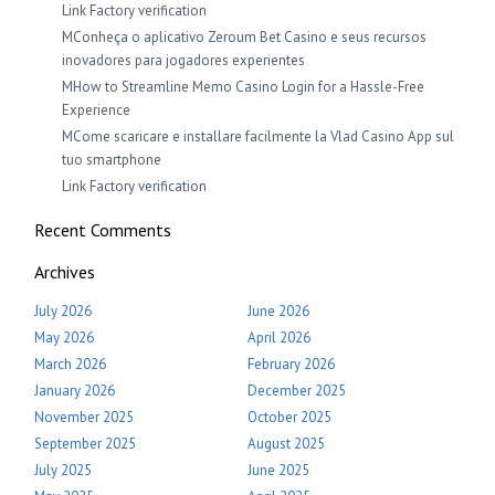
Link Factory verification
MConheça o aplicativo Zeroum Bet Casino e seus recursos
inovadores para jogadores experientes
MHow to Streamline Memo Casino Login for a Hassle-Free
Experience
MCome scaricare e installare facilmente la Vlad Casino App sul
tuo smartphone
Link Factory verification
Recent Comments
Archives
July 2026
June 2026
May 2026
April 2026
March 2026
February 2026
January 2026
December 2025
November 2025
October 2025
September 2025
August 2025
July 2025
June 2025