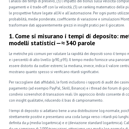
l’analisi dei tempi di prelievo, (3) l’impatto dei bonus sulla velocità comple
pagamenti e il trade‑off con la velocità, (5) un ranking matematico delle pi
le prospettive future legate all’AI e all’automazione. Per ogni punto utilizz
probabilità, medie ponderate, coefficiente di variazione e simulazioni Monte
trasformare dati apparentemente grezzi in insight pratici per il giocatore.
1. Come si misurano i tempi di deposito: me
modelli statistici — ≈ 340 parole
Le metriche più comuni per valutare la rapidità dei depositi sono il temp
e i percentili di alto livello (p90, p95). Il tempo medio fornisce una pano
essere distorto da outlier estremi; la mediana, invece, indica il valore centra
mostrano quanto spesso si verificano ritardi significativi.
Per raccogliere dati affidabili, le fonti includono i rapporti di audit dei casin
pagamento (ad esempio PayPal, Skrill, Binance) e i thread dei forum di gi
condivisi screenshot di transazioni reali. Un approccio ibrido consente di co
con insight qualitativi, riducendo il bias di campionamento.
I tempi di deposito si adattano bene a una distribuzione log‑normale, poic
strettamente positivi e presentano una coda lunga verso i ritardi più lunghi
definita da μ (media logaritmica) e σ (deviazione standard logaritmica). Ca
da un campione di 2 000 transazioni, otteniamo una media log‑normale di