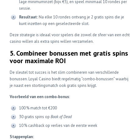
lage minimuminzet (bijv. €5), en speel minimaal 10 rondes per
sessie.
Resultaat:
Na elke 10 rondes ontvang je 2 gratis spins die je
kunt inzetten op een geselecteerde slot.
Deze strategie is ideaal voor spelers die zowel de sfeer van een echt
casino willen als extra spins willen verzamelen.
5. Combineer bonussen met gratis spins
voor maximale ROI
De sleutel tot succes is het slim combineren van verschillende
bonussen. Loyal Casino biedt regelmatig “combo‑bonussen” waarbij
je naast een stortingsmatch ook gratis spins krijgt.
Voorbeeld van een combo‑bonus:
100 % match tot €200
30 gratis spins op
Book of Dead
10 % cashback op verlies van de eerste week
Stappenplan: