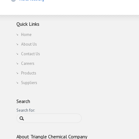
Quick Links
Home
About Us
Contact Us
Careers
Products
Suppliers
Search
Search for:
About Triangle Chemical Company