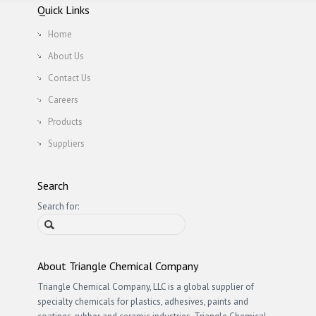
Quick Links
Home
About Us
Contact Us
Careers
Products
Suppliers
Search
Search for:
About Triangle Chemical Company
Triangle Chemical Company, LLC is a global supplier of
specialty chemicals for plastics, adhesives, paints and