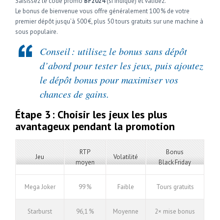
Saisissez le code promo
BF2024
(si indiqué) et validez.
Le bonus de bienvenue vous offre généralement 100 % de votre
premier dépôt jusqu’à 500 €, plus 50 tours gratuits sur une machine à
sous populaire.
Conseil : utilisez le bonus sans dépôt
d’abord pour tester les jeux, puis ajoutez
le dépôt bonus pour maximiser vos
chances de gains.
Étape 3 : Choisir les jeux les plus
avantageux pendant la promotion
RTP
Bonus
Jeu
Volatilité
moyen
Black Friday
Mega Joker
99 %
Faible
Tours gratuits
Starburst
96,1 %
Moyenne
2× mise bonus