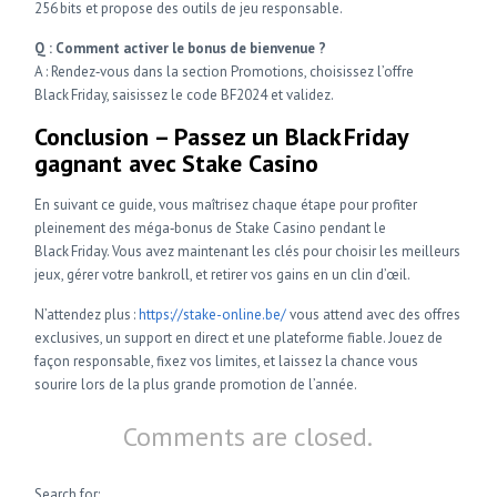
256 bits et propose des outils de jeu responsable.
Q : Comment activer le bonus de bienvenue ?
A : Rendez‑vous dans la section Promotions, choisissez l’offre
Black Friday, saisissez le code BF2024 et validez.
Conclusion – Passez un Black Friday
gagnant avec Stake Casino
En suivant ce guide, vous maîtrisez chaque étape pour profiter
pleinement des méga‑bonus de Stake Casino pendant le
Black Friday. Vous avez maintenant les clés pour choisir les meilleurs
jeux, gérer votre bankroll, et retirer vos gains en un clin d’œil.
N’attendez plus :
https://stake-online.be/
vous attend avec des offres
exclusives, un support en direct et une plateforme fiable. Jouez de
façon responsable, fixez vos limites, et laissez la chance vous
sourire lors de la plus grande promotion de l’année.
Comments are closed.
Search for: