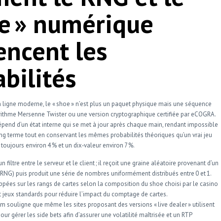
oe » numérique
encent les
bilités
 ligne moderne, le « shoe » n’est plus un paquet physique mais une séquence
rithme Mersenne Twister ou une version cryptographique certifiée par eCOGRA.
épend d’un état interne qui se met à jour après chaque main, rendant impossible
ong terme tout en conservant les mêmes probabilités théoriques qu’un vrai jeu
t toujours environ 4 % et un dix‑valeur environ 7 %.
filtre entre le serveur et le client ; il reçoit une graine aléatoire provenant d’un
(HRNG) puis produit une série de nombres uniformément distribués entre 0 et 1.
pées sur les rangs de cartes selon la composition du shoe choisi par le casino
t jeux standards pour réduire l’impact du comptage de cartes.
 souligne que même les sites proposant des versions « live dealer » utilisent
r gérer les side bets afin d’assurer une volatilité maîtrisée et un RTP