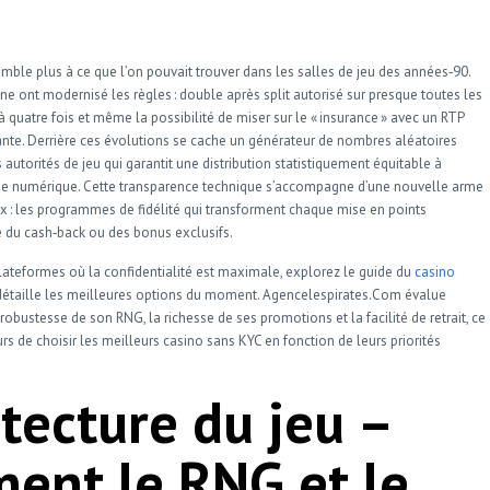
lité
emble plus à ce que l’on pouvait trouver dans les salles de jeu des années‑90.
ne ont modernisé les règles : double après split autorisé sur presque toutes les
’à quatre fois et même la possibilité de miser sur le « insurance » avec un RTP
ante. Derrière ces évolutions se cache un générateur de nombres aléatoires
s autorités de jeu qui garantit une distribution statistiquement équitable à
oe numérique. Cette transparence technique s’accompagne d’une nouvelle arme
ux : les programmes de fidélité qui transforment chaque mise en points
 du cash‑back ou des bonus exclusifs.
lateformes où la confidentialité est maximale, explorez le guide du
casino
détaille les meilleures options du moment. Agencelespirates.Com évalue
robustesse de son RNG, la richesse de ses promotions et la facilité de retrait, ce
s de choisir les meilleurs casino sans KYC en fonction de leurs priorités
tecture du jeu –
ent le RNG et le