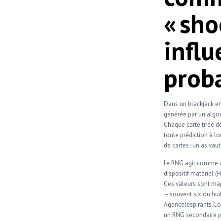
« sh
influ
proba
Dans un blackjack en
générée par un algo
Chaque carte tirée d
toute prédiction à l
de cartes : un as vau
Le RNG agit comme un 
dispositif matériel 
Ces valeurs sont map
– souvent six ou hui
Agencelespirants.Com
un RNG secondaire pou