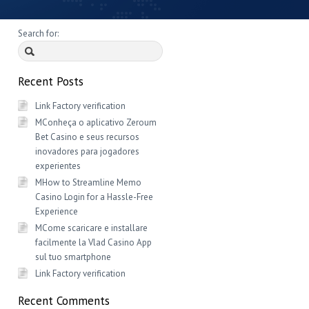
Search for:
Recent Posts
Link Factory verification
MConheça o aplicativo Zeroum
Bet Casino e seus recursos
inovadores para jogadores
experientes
MHow to Streamline Memo
Casino Login for a Hassle-Free
Experience
MCome scaricare e installare
facilmente la Vlad Casino App
sul tuo smartphone
Link Factory verification
Recent Comments