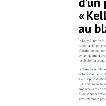
d’un 
« Kel
au bl
Le Kelly‑Criterion f
capital à chaque pari
d’effondrement comp
dynamiquement avec l
recalculer f à chaque
La formule simplifiée
victoire standard), 
1 – p la probabilité 
0,05 soit une mise é
empêche l’érosion ra
d’une séquence favor
sites référencés par