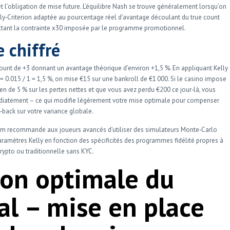
t l’obligation de mise future. L’équilibre Nash se trouve généralement lorsqu’on
lly‑Criterion adaptée au pourcentage réel d’avantage découlant du true count
ectant la contrainte x30 imposée par le programme promotionnel.
 chiffré
unt de +3 donnant un avantage théorique d’environ +1,5 %. En appliquant Kelly
= 0.015 / 1 = 1,5 %, on mise €15 sur une bankroll de €1 000. Si le casino impose
en de 5 % sur les pertes nettes et que vous avez perdu €200 ce jour‑là, vous
iatement – ce qui modifie légèrement votre mise optimale pour compenser
sh‑back sur votre variance globale.
m recommande aux joueurs avancés d’utiliser des simulateurs Monte‑Carlo
paramètres Kelly en fonction des spécificités des programmes fidélité propres à
ypto ou traditionnelle sans KYC.
ion optimale du
al – mise en place