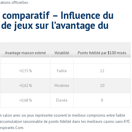
tions officielles.
 comparatif – Influence du
de jeux sur l’avantage du
Avantage maison estimé
Volatilité
Points fidélité par $100 misés
+0,55 %
Faible
12
+0,62 %
Modérée
10
+0,68 %
Élevée
8
 un salon avec six jeux représente souvent le meilleur compromis entre faible
ccumulation raisonnable de points fidélité dans les meilleurs casino sans KYC
espirants.Com.