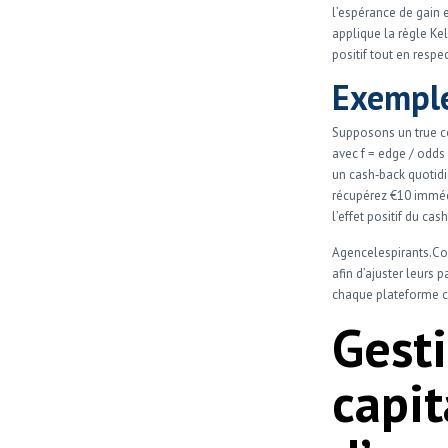
l’espérance de gain e
applique la règle Ke
positif tout en resp
Exemple
Supposons un true co
avec f = edge / odds 
un cash‑back quotidi
récupérez €10 imméd
l’effet positif du ca
Agencelespirants.Co
afin d’ajuster leurs 
chaque plateforme cr
Gest
capit