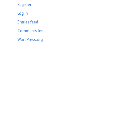
Register
Log in
Entries feed
Comments feed
WordPress.org