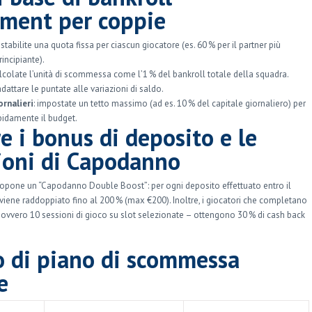
ment per coppie
: stabilite una quota fissa per ciascun giocatore (es. 60 % per il partner più
rincipiante).
alcolate l’unità di scommessa come l’1 % del bankroll totale della squadra.
attare le puntate alle variazioni di saldo.
ornalieri
: impostate un tetto massimo (ad es. 10 % del capitale giornaliero) per
apidamente il budget.
e i bonus di deposito e le
oni di Capodanno
ropone un “Capodanno Double Boost”: per ogni deposito effettuato entro il
 viene raddoppiato fino al 200 % (max €200). Inoltre, i giocatori che completano
 ovvero 10 sessioni di gioco su slot selezionate – ottengono 30 % di cash back
 di piano di scommessa
e