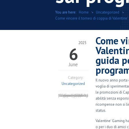
You are here:
Home
Uncategorized
Come vincere il torneo di coppia di Valentine
Come vin
2025
6
Valenti
guida pe
June
program
Category:
Il nuovo anno porta 
Uncategorized
voglia di sperimentar
le promozioni di Cap
on Come vincere il torneo di coppia di Valentine’ Gaming nel nuovo anno: guida per principianti e consigli sui programmi fedeltà
Comments Off
Comments:
abilità senza esporsi
ricompense non si li
status.
Valentine’ Gaming ha
o per i duo di amici 