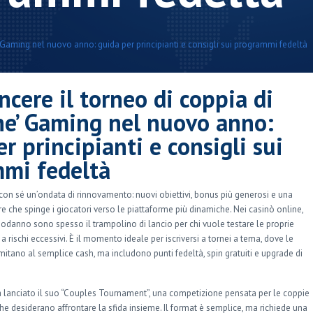
’ Gaming nel nuovo anno: guida per principianti e consigli sui programmi fedeltà
cere il torneo di coppia di
ne’ Gaming nel nuovo anno:
r principianti e consigli sui
mi fedeltà
con sé un’ondata di rinnovamento: nuovi obiettivi, bonus più generosi e una
e che spinge i giocatori verso le piattaforme più dinamiche. Nei casinò online,
odanno sono spesso il trampolino di lancio per chi vuole testare le proprie
 a rischi eccessivi. È il momento ideale per iscriversi a tornei a tema, dove le
mitano al semplice cash, ma includono punti fedeltà, spin gratuiti e upgrade di
 lanciato il suo “Couples Tournament”, una competizione pensata per le coppie
che desiderano affrontare la sfida insieme. Il format è semplice, ma richiede una