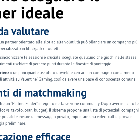
er ideale
da valutare
 un partner orientato alle slot ad alta volatilità può bilanciare un compagno più
pecializzato in blackjack o roulette.
: sincronizzare le sessioni è cruciale; scegliete qualcuno che giochi nelle stesse
trimenti rischiate di perdere punti durante le finestre di punteggio.
erienza
: un principiante assoluto dovrebbe cercare un compagno con almeno
i attività su Valentine’ Gaming, così da avere una base di conoscenza comune.
ti di matchmaking
fre un “Partner Finder” integrato nella sezione community. Dopo aver indicato le
lot vs. tavolo, orari, budget), il sistema propone una lista di potenziali compagni
i. È possibile inviare un messaggio privato, impostare una video‑call di prova e
gia preliminare.
azione efficace