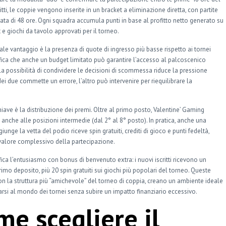
itti, le coppie vengono inserite in un bracket a eliminazione diretta, con partite
rata di 48 ore. Ogni squadra accumula punti in base al profitto netto generato su
 e giochi da tavolo approvati per il torneo.
cipale vantaggio è la presenza di quote di ingresso più basse rispetto ai tornei
ifica che anche un budget limitato può garantire l’accesso al palcoscenico
 la possibilità di condividere le decisioni di scommessa riduce la pressione
ei due commette un errore, l’altro può intervenire per riequilibrare la
iave è la distribuzione dei premi. Oltre al primo posto, Valentine’ Gaming
nche alle posizioni intermedie (dal 2° al 8° posto). In pratica, anche una
unge la vetta del podio riceve spin gratuiti, crediti di gioco e punti fedeltà,
valore complessivo della partecipazione.
ica l’entusiasmo con bonus di benvenuto extra: i nuovi iscritti ricevono un
imo deposito, più 20 spin gratuiti sui giochi più popolari del torneo. Queste
on la struttura più “amichevole” del torneo di coppia, creano un ambiente ideale
arsi al mondo dei tornei senza subire un impatto finanziario eccessivo.
me scegliere il