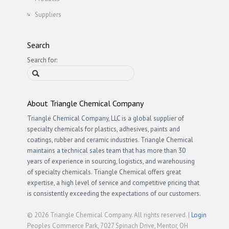
Suppliers
Search
Search for:
About Triangle Chemical Company
Triangle Chemical Company, LLC is a global supplier of
specialty chemicals for plastics, adhesives, paints and
coatings, rubber and ceramic industries. Triangle Chemical
maintains a technical sales team that has more than 30
years of experience in sourcing, logistics, and warehousing
of specialty chemicals. Triangle Chemical offers great
expertise, a high level of service and competitive pricing that
is consistently exceeding the expectations of our customers.
© 2026
Triangle Chemical Company
. All rights reserved. |
Login
Peoples Commerce Park, 7027 Spinach Drive, Mentor, OH