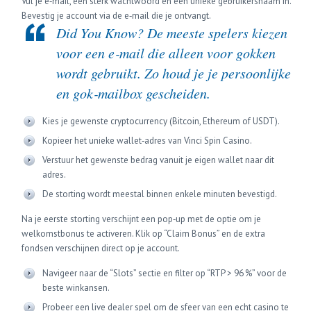
Vul je e‑mail, een sterk wachtwoord en een unieke gebruikersnaam in.
Bevestig je account via de e‑mail die je ontvangt.
Did You Know? De meeste spelers kiezen
voor een e‑mail die alleen voor gokken
wordt gebruikt. Zo houd je je persoonlijke
en gok‑mailbox gescheiden.
Kies je gewenste cryptocurrency (Bitcoin, Ethereum of USDT).
Kopieer het unieke wallet‑adres van Vinci Spin Casino.
Verstuur het gewenste bedrag vanuit je eigen wallet naar dit
adres.
De storting wordt meestal binnen enkele minuten bevestigd.
Na je eerste storting verschijnt een pop‑up met de optie om je
welkomstbonus te activeren. Klik op “Claim Bonus” en de extra
fondsen verschijnen direct op je account.
Navigeer naar de “Slots” sectie en filter op “RTP > 96 %” voor de
beste winkansen.
Probeer een live dealer spel om de sfeer van een echt casino te