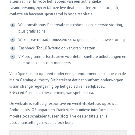
allemaal hier. En voor liefhebbers van een authentieke
casino‑ervaring zijn er talloze live dealer spellen zoals blackjack,
roulette en baccarat, gestreamd in hoge resolutie.
Welkomstbonus: Een royale matchbonus op je eerste storting,
plus gratis spins.
Wekelijkse reload‑bonussen: Extra geld bij elke nieuwe storting.
Cashback: Tot 10 % terug op verloren inzetten.
VIP‑programma: Exclusieve voordelen, snellere uitbetalingen en
persoonlijke accountmanagers.
Vinci Spin Casino opereert onder een gerenommeerde licentie van de
Malta Gaming Authority. Dit betekent dat het platform onderworpen
is aan strenge regelgeving op het gebied van eerlijk spel,
RNG‑certificering en bescherming van spelersdata.
De website is volledig responsive en werkt vlekkeloos op zowel
Android‑ als iOS‑apparaten. Dankzij de intuïtieve interface kun je
moeiteloos schakelen tussen slots, live dealer tafels en je
accountinstellingen, waar je ook bent.