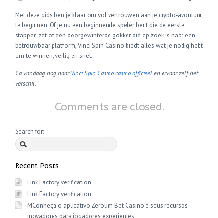
Met deze gids ben je klaar om vol vertrouwen aan je crypto‑avontuur
te beginnen. Of je nu een beginnende speler bent die de eerste
stappen zet of een doorgewinterde gokker die op zoek is naar een
betrouwbaar platform, Vinci Spin Casino biedt alles wat je nodig hebt
om te winnen, veilig en snel.
Ga vandaag nog naar
Vinci Spin Casino casino officieel
en ervaar zelf het
verschil!
Comments are closed.
Search for:
Recent Posts
Link Factory verification
Link Factory verification
MConheça o aplicativo Zeroum Bet Casino e seus recursos
inovadores para jogadores experientes