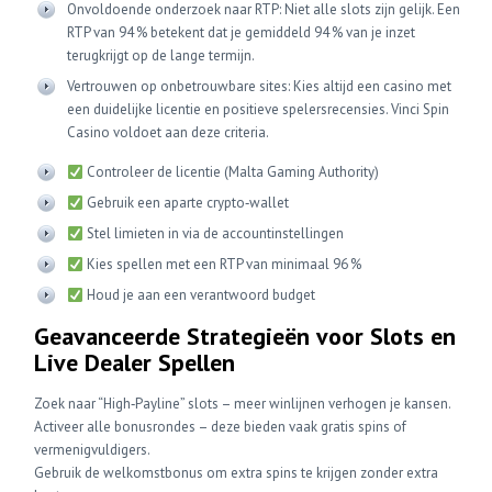
Onvoldoende onderzoek naar RTP: Niet alle slots zijn gelijk. Een
RTP van 94 % betekent dat je gemiddeld 94 % van je inzet
terugkrijgt op de lange termijn.
Vertrouwen op onbetrouwbare sites: Kies altijd een casino met
een duidelijke licentie en positieve spelersrecensies. Vinci Spin
Casino voldoet aan deze criteria.
Controleer de licentie (Malta Gaming Authority)
Gebruik een aparte crypto‑wallet
Stel limieten in via de accountinstellingen
Kies spellen met een RTP van minimaal 96 %
Houd je aan een verantwoord budget
Geavanceerde Strategieën voor Slots en
Live Dealer Spellen
Zoek naar “High‑Payline” slots – meer winlijnen verhogen je kansen.
Activeer alle bonusrondes – deze bieden vaak gratis spins of
vermenigvuldigers.
Gebruik de welkomstbonus om extra spins te krijgen zonder extra