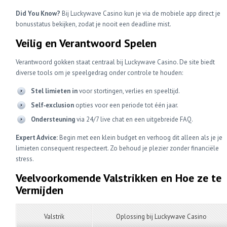
Did You Know?
Bij Luckywave Casino kun je via de mobiele app direct je
bonusstatus bekijken, zodat je nooit een deadline mist.
Veilig en Verantwoord Spelen
Verantwoord gokken staat centraal bij Luckywave Casino. De site biedt
diverse tools om je speelgedrag onder controle te houden:
Stel limieten in
voor stortingen, verlies en speeltijd.
Self‑exclusion
opties voor een periode tot één jaar.
Ondersteuning
via 24/7 live chat en een uitgebreide FAQ.
Expert Advice:
Begin met een klein budget en verhoog dit alleen als je je
limieten consequent respecteert. Zo behoud je plezier zonder financiële
stress.
Veelvoorkomende Valstrikken en Hoe ze te
Vermijden
Valstrik
Oplossing bij Luckywave Casino