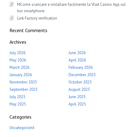
MCome scaricare e installare facilmente la Vlad Casino App sul
tuo smartphone
Link Factory verification
Recent Comments
Archives
July 2026
June 2026
May 2026
April 2026
March 2026
February 2026
January 2026
December 2025
November 2025
October 2025
September 2025
August 2025
July 2025
June 2025
May 2025
April 2025
Categories
Uncategorized