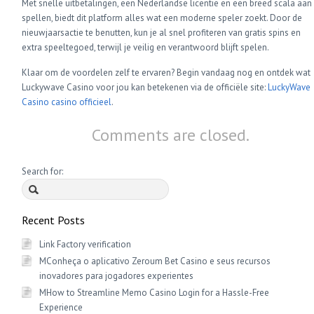
Met snelle uitbetalingen, een Nederlandse licentie en een breed scala aan
spellen, biedt dit platform alles wat een moderne speler zoekt. Door de
nieuwjaarsactie te benutten, kun je al snel profiteren van gratis spins en
extra speeltegoed, terwijl je veilig en verantwoord blijft spelen.
Klaar om de voordelen zelf te ervaren? Begin vandaag nog en ontdek wat
Luckywave Casino voor jou kan betekenen via de officiële site:
LuckyWave
Casino casino officieel
.
Comments are closed.
Search for:
Recent Posts
Link Factory verification
MConheça o aplicativo Zeroum Bet Casino e seus recursos
inovadores para jogadores experientes
MHow to Streamline Memo Casino Login for a Hassle-Free
Experience