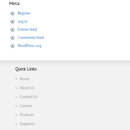
Meta
Register
Log in
Entries feed
Comments feed
WordPress.org
Quick Links
Home
About Us
Contact Us
Careers
Products
Suppliers