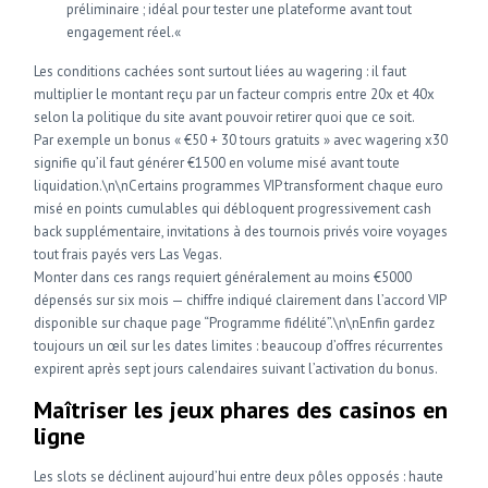
préliminaire ; idéal pour tester une plateforme avant tout
engagement réel.«
Les conditions cachées sont surtout liées au wagering : il faut
multiplier le montant reçu par un facteur compris entre 20x et 40x
selon la politique du site avant pouvoir retirer quoi que ce soit.
Par exemple un bonus « €50 + 30 tours gratuits » avec wagering x30
signifie qu’il faut générer €1500 en volume misé avant toute
liquidation.\n\nCertains programmes VIP transforment chaque euro
misé en points cumulables qui débloquent progressivement cash
back supplémentaire, invitations à des tournois privés voire voyages
tout frais payés vers Las Vegas.
Monter dans ces rangs requiert généralement au moins €5000
dépensés sur six mois — chiffre indiqué clairement dans l’accord VIP
disponible sur chaque page “Programme fidélité”.\n\nEnfin gardez
toujours un œil sur les dates limites : beaucoup d’offres récurrentes
expirent après sept jours calendaires suivant l’activation du bonus.
Maîtriser les jeux phares des casinos en
ligne
Les slots se déclinent aujourd’hui entre deux pôles opposés : haute