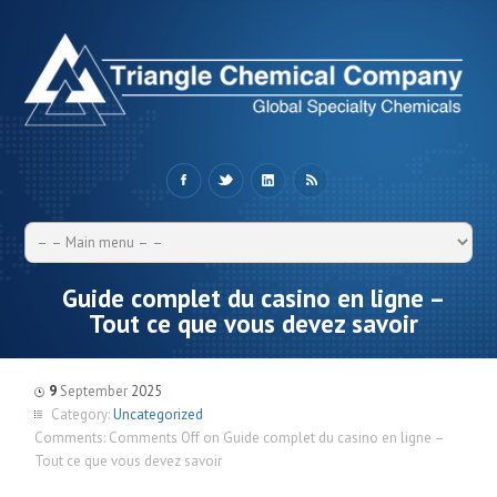
Guide complet du casino en ligne –
Tout ce que vous devez savoir
9
September
2025
Category:
Uncategorized
Comments:
Comments Off
on Guide complet du casino en ligne –
Tout ce que vous devez savoir
Guide complet du casino en ligne –