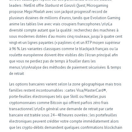
leaders : NetEnt offre
Starburst
et
Gonzo’s Quest
, Microgaming
propose
Mega Moolah
avec son jackpot progressif record de
plusieurs dizaines de millions d’euros, tandis que Evolution Gaming
anime les tables live avec vrais croupiers francophones.\n\nLa
diversité compte autant que la qualité : recherchez des machines à
sous modernes dotées d’au moins cinq rouleaux, jusqu’à quatre cent
vingt‑et‑un lignes payantes (« paylines ») et un RTP moyen supérieur
à 96 %. Les variantes classiques comme le blackjack français ou la
roulette européenne doivent être visibles dès l’écran principal afin
que vous ne perdiez pas de temps à fouiller dans les
menus.\n\nAnalyse des méthodes de paiement sécurisées & temps
de retrait
Les options bancaires varient selon la zone géographique mais trois
familles restent incontournables : cartes Visa/MasterCard®,
porte‑feuilles électroniques tels que Skrill ou Neteller, puis
cryptomonnaies comme Bitcoin qui offrent parfois zéro frais
transactionnel.\n\nEn général une demande de retrait par carte
bancaire est traitée sous 24–48 heures ouvrées ; les portefeuilles
électroniques peuvent créditer votre compte immédiatement alors
que les crypto‑débits demandent quelques confirmations blockchain