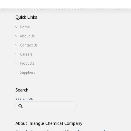
Quick Links
Home
About Us
Contact Us
Careers
Products
Suppliers
Search
Search for:
About Triangle Chemical Company