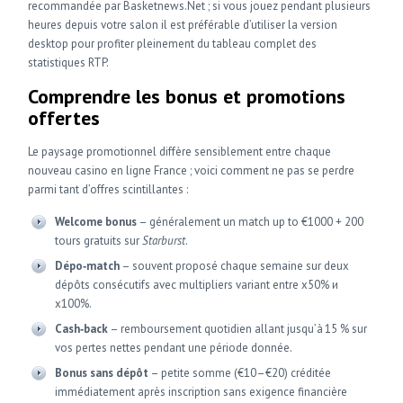
recommandée par Basketnews.Net ; si vous jouez pendant plusieurs
heures depuis votre salon il est préférable d’utiliser la version
desktop pour profiter pleinement du tableau complet des
statistiques RTP.
Comprendre les bonus et promotions
offertes
Le paysage promotionnel diffère sensiblement entre chaque
nouveau casino en ligne France ; voici comment ne pas se perdre
parmi tant d’offres scintillantes :
Welcome bonus
– généralement un match up to €1000 + 200
tours gratuits sur
Starburst
.
Dépo‑match
– souvent proposé chaque semaine sur deux
dépôts consécutifs avec multipliers variant entre x50% и
x100%.
Cash‑back
– remboursement quotidien allant jusqu’à 15 % sur
vos pertes nettes pendant une période donnée.
Bonus sans dépôt
– petite somme (€10–€20) créditée
immédiatement après inscription sans exigence financière