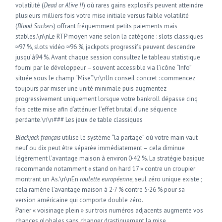
volatilité (
Dead or Alive II
) où rares gains explosifs peuvent atteindre
plusieurs milliers fois votre mise initiale versus faible volatilité
(
Blood Suckers
) offrant fréquemment petits paiements mais
stables.\n\nLe RTP moyen varie selon la catégorie : slots classiques
≈97 %, slots vidéo ≈96 %, jackpots progressifs peuvent descendre
jusqu’à94 %. Avant chaque session consultez le tableau statistique
fourni par le développeur – souvent accessible via l’icône “Info”
située sous le champ “Mise”.\n\nUn conseil concret : commencez
toujours par miser une unité minimale puis augmentez
progressivement uniquement lorsque votre bankroll dépasse cinq
fois cette mise afin d’atténuer l’effet brutal d’une séquence
perdante.\n\n### Les jeux de table classiques
Blackjack français
utilise le système “la partage” où votre main vaut
neuf ou dix peut être séparée immédiatement – cela diminue
légèrement l’avantage maison à environ 0·42 %. La stratégie basique
recommande notamment « stand on hard 17 » contre un croupier
montrant un As.\n\nEn
roulette européenne
, seul zéro unique existe ;
cela ramène l’avantage maison à 2·7 % contre 5·26 % pour sa
version américaine qui comporte double zéro.
Parier « voisinage plein » sur trois numéros adjacents augmente vos
chances globales sans changer drastiquement la mise