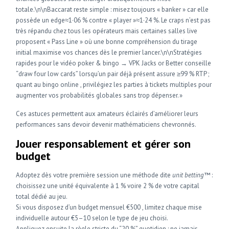
totale.\n\nBaccarat reste simple : misez toujours « banker » car elle
possède un edge≈1·06 % contre « player »≈1·24 %. Le craps n’est pas
très répandu chez tous les opérateurs mais certaines salles live
proposent « Pass Line » où une bonne compréhension du tirage
initial maximise vos chances dès le premier lancer.\n\nStratégies
rapides pour le vidéo poker & bingo → VPK Jacks or Better conseille
“draw four low cards” lorsqu’un pair déjà présent assure ≥99 % RTP ;
quant au bingo online , privilégiez les parties à tickets multiples pour
augmenter vos probabilités globales sans trop dépenser. »
Ces astuces permettent aux amateurs éclairés d’améliorer leurs
performances sans devoir devenir mathématiciens chevronnés.
Jouer responsablement et gérer son
budget
Adoptez dès votre première session une méthode dite
unit betting™
:
choisissez une unité équivalente à 1 % voire 2 % de votre capital
total dédié au jeu.
Si vous disposez d’un budget mensuel €500 , limitez chaque mise
individuelle autour €5–10 selon le type de jeu choisi.
Appliquez ensuite la règle stricte du “20 %” quotidien : ne jamais