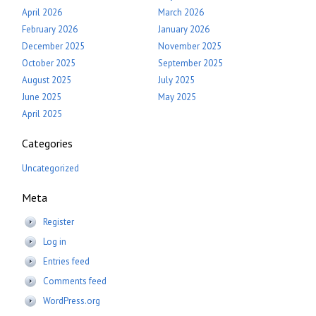
April 2026
March 2026
February 2026
January 2026
December 2025
November 2025
October 2025
September 2025
August 2025
July 2025
June 2025
May 2025
April 2025
Categories
Uncategorized
Meta
Register
Log in
Entries feed
Comments feed
WordPress.org