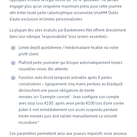
engager plus qu’un cinquième maximum prévu pour cette journée
afin éviter toute perte catastrophique accumulée.\n\n### Outils
d’auto‑exclusion et limites personnalisées
La plupart des sites évalués par Basketnews.Net offrent directement
dans leur rubrique “responsabilité” trois leviers essentiels :
Limite dépôt quotidienne / hebdomadaire fixable via votre
profil client.
Plafond perte journalier qui bloque automatiquement toutes
nouvelles mises dès atteinte.
Fonction auto‑block temporel activable après X pertes
consécutives – typiquement cinq mains perdues au blackjack
déclenchent une pause obligatoire de trente
minutes.\n>`Exemple concret` : Jean configure son compte
avec stop loss €100 ; après avoir perdu €100 lors d’une soirée
poker il voit immédiatement son accès suspendu pendant
trente minutes puis doit valider manuellement sa volonté
reconduire.*
Ces paramètres permettent ainsi aux joueurs impulsifs voire anxieux