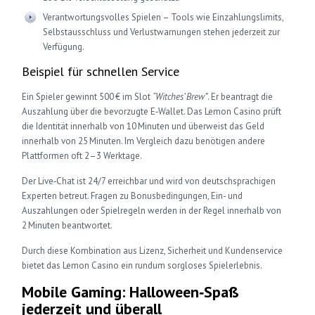
Verantwortungsvolles Spielen – Tools wie Einzahlungslimits,
Selbstausschluss und Verlustwarnungen stehen jederzeit zur
Verfügung.
Beispiel für schnellen Service
Ein Spieler gewinnt 500 € im Slot
“Witches’ Brew”
. Er beantragt die
Auszahlung über die bevorzugte E‑Wallet. Das Lemon Casino prüft
die Identität innerhalb von 10 Minuten und überweist das Geld
innerhalb von 25 Minuten. Im Vergleich dazu benötigen andere
Plattformen oft 2–3 Werktage.
Der Live‑Chat ist 24/7 erreichbar und wird von deutschsprachigen
Experten betreut. Fragen zu Bonusbedingungen, Ein- und
Auszahlungen oder Spielregeln werden in der Regel innerhalb von
2 Minuten beantwortet.
Durch diese Kombination aus Lizenz, Sicherheit und Kundenservice
bietet das Lemon Casino ein rundum sorgloses Spielerlebnis.
Mobile Gaming: Halloween‑Spaß
jederzeit und überall