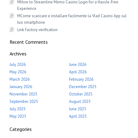
MHow to Streamline Memo Casino Login for a Hassle-Free
Experience
MCome scaricare e installare facilmente la Vlad Casino App sul
tuo smartphone
Link Factory verification
Recent Comments
Archives
July 2026
June 2026
May 2026
April 2026
March 2026
February 2026
January 2026
December 2025
November 2025
October 2025
September 2025
August 2025
July 2025
June 2025
May 2025
April 2025
Categories