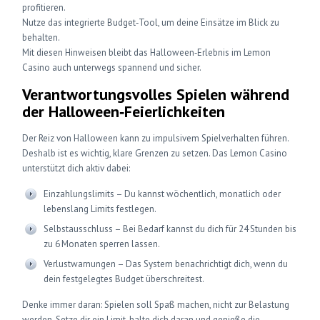
profitieren.
Nutze das integrierte Budget‑Tool, um deine Einsätze im Blick zu
behalten.
Mit diesen Hinweisen bleibt das Halloween‑Erlebnis im Lemon
Casino auch unterwegs spannend und sicher.
Verantwortungsvolles Spielen während
der Halloween‑Feierlichkeiten
Der Reiz von Halloween kann zu impulsivem Spielverhalten führen.
Deshalb ist es wichtig, klare Grenzen zu setzen. Das Lemon Casino
unterstützt dich aktiv dabei:
Einzahlungslimits – Du kannst wöchentlich, monatlich oder
lebenslang Limits festlegen.
Selbstausschluss – Bei Bedarf kannst du dich für 24 Stunden bis
zu 6 Monaten sperren lassen.
Verlustwarnungen – Das System benachrichtigt dich, wenn du
dein festgelegtes Budget überschreitest.
Denke immer daran: Spielen soll Spaß machen, nicht zur Belastung
werden. Setze dir ein Limit, halte dich daran und genieße die