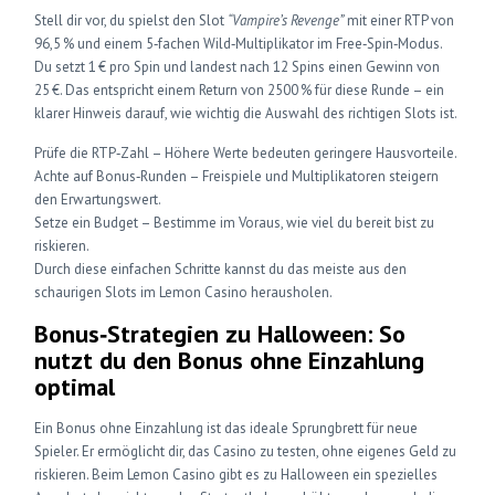
Stell dir vor, du spielst den Slot
“Vampire’s Revenge”
mit einer RTP von
96,5 % und einem 5‑fachen Wild‑Multiplikator im Free‑Spin‑Modus.
Du setzt 1 € pro Spin und landest nach 12 Spins einen Gewinn von
25 €. Das entspricht einem Return von 2500 % für diese Runde – ein
klarer Hinweis darauf, wie wichtig die Auswahl des richtigen Slots ist.
Prüfe die RTP‑Zahl – Höhere Werte bedeuten geringere Hausvorteile.
Achte auf Bonus‑Runden – Freispiele und Multiplikatoren steigern
den Erwartungswert.
Setze ein Budget – Bestimme im Voraus, wie viel du bereit bist zu
riskieren.
Durch diese einfachen Schritte kannst du das meiste aus den
schaurigen Slots im Lemon Casino herausholen.
Bonus‑Strategien zu Halloween: So
nutzt du den Bonus ohne Einzahlung
optimal
Ein Bonus ohne Einzahlung ist das ideale Sprungbrett für neue
Spieler. Er ermöglicht dir, das Casino zu testen, ohne eigenes Geld zu
riskieren. Beim Lemon Casino gibt es zu Halloween ein spezielles