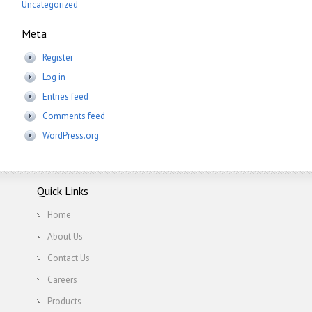
Uncategorized
Meta
Register
Log in
Entries feed
Comments feed
WordPress.org
Quick Links
Home
About Us
Contact Us
Careers
Products