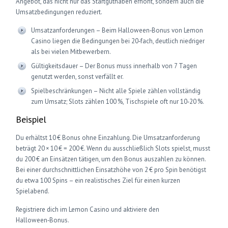
Angebot, das nicht nur das Startguthaben erhöht, sondern auch die
Umsatzbedingungen reduziert.
Umsatzanforderungen – Beim Halloween‑Bonus von Lemon
Casino liegen die Bedingungen bei 20‑fach, deutlich niedriger
als bei vielen Mitbewerbern.
Gültigkeitsdauer – Der Bonus muss innerhalb von 7 Tagen
genutzt werden, sonst verfällt er.
Spielbeschränkungen – Nicht alle Spiele zählen vollständig
zum Umsatz; Slots zählen 100 %, Tischspiele oft nur 10‑20 %.
Beispiel
Du erhältst 10 € Bonus ohne Einzahlung. Die Umsatzanforderung
beträgt 20 × 10 € = 200 €. Wenn du ausschließlich Slots spielst, musst
du 200 € an Einsätzen tätigen, um den Bonus auszahlen zu können.
Bei einer durchschnittlichen Einsatzhöhe von 2 € pro Spin benötigst
du etwa 100 Spins – ein realistisches Ziel für einen kurzen
Spielabend.
Registriere dich im Lemon Casino und aktiviere den
Halloween‑Bonus.