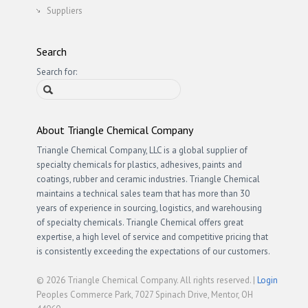
Suppliers
Search
Search for:
About Triangle Chemical Company
Triangle Chemical Company, LLC is a global supplier of
specialty chemicals for plastics, adhesives, paints and
coatings, rubber and ceramic industries. Triangle Chemical
maintains a technical sales team that has more than 30
years of experience in sourcing, logistics, and warehousing
of specialty chemicals. Triangle Chemical offers great
expertise, a high level of service and competitive pricing that
is consistently exceeding the expectations of our customers.
© 2026
Triangle Chemical Company
. All rights reserved. |
Login
Peoples Commerce Park, 7027 Spinach Drive, Mentor, OH