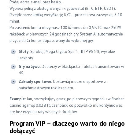
Podaj adres e‑mail oraz hasło.
Wybierz jedną z obsługiwanych kryptowalut (BTC, ETH, USDT).
Przejdź przez krótką weryfikację KYC – proces trwa zazwyczaj 5‑10
minut.
Po zasileniu konta otrzymasz 100 % bonus do 0,5 BTC oraz 250 %
rakeback w pierwszych 24 godzinach gry. System AI automatycznie
przydzieli Ci bonus dopasowany do wybranej gry.
Sloty:
Spróbuj „Mega Crypto Spin” – RTP 96,5 %, wysokie
jackpoty.
Gry na żywo:
Dealerzy w blackjacku i ruletce transmitowani w
4K.
Zakłady sportowe:
Obstawiaj mecze e‑sportowe z
natychmiastowym rozliczeniem.
Example:
Jan, początkujący gracz, po pierwszym tygodniu w Roobet
Casino zgarnął 0,02 BTC cashback, co pozwoliło mu kontynuować
grę bez ryzyka utraty własnych środków.
Program VIP – dlaczego warto do niego
dołączyć