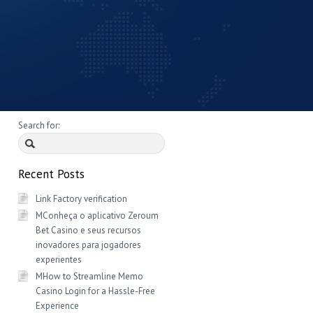
Search for:
Recent Posts
Link Factory verification
MConheça o aplicativo Zeroum
Bet Casino e seus recursos
inovadores para jogadores
experientes
MHow to Streamline Memo
Casino Login for a Hassle-Free
Experience