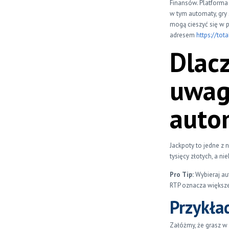
Finansów. Platforma
w tym automaty, gry
mogą cieszyć się w 
adresem
https://tot
Dlac
uwag
auto
Jackpoty to jedne z 
tysięcy złotych, a n
Pro Tip:
Wybieraj au
RTP oznacza większe
Przykła
Załóżmy, że grasz w