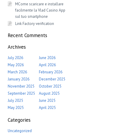
MCome scaricare e installare
facilmente la Vlad Casino App
sul tuo smartphone
Link Factory verification
Recent Comments
Archives
July 2026
June 2026
May 2026
April 2026
March 2026
February 2026
January 2026
December 2025
November 2025
October 2025
September 2025
August 2025
July 2025
June 2025
May 2025
April 2025
Categories
Uncategorized