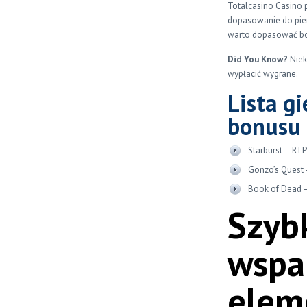
Totalcasino Casino 
dopasowanie do pier
warto dopasować bon
Did You Know?
Niek
wypłacić wygrane.
Lista g
bonusu
Starburst – RTP
Gonzo’s Quest 
Book of Dead –
Szyb
wspa
elem