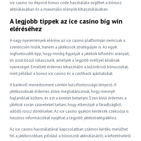
ice casino no deposit bonus code használata segíthet a bónusz
aktiválásában és a maximális előnyök kihasználásában.
A legjobb tippek az ice casino big win
eléréséhez
A nagy nyeremények elérése az ice casino platformján nemcsak a
szerencsén múlik, hanem a játékosok stratégiáján is. Az egyik
legfontosabb tipp, hogy mindig figyeljük a játékok kifizetési arányait,
és azok közül válasszunk, amelyek a legjobb eséllyel kínálnak
nyereséget. Emellett érdemes kihasználni a különböző bónuszokat,
mint például a bonus ice casino és a cashback ajánlatokat.
A bankroll menedzsment szintén kulcsfontosságú tényező. A
játékosoknak érdemes előre meghatározniuk, hogy mennyit
hajlandóak költeni, és ezt a keretet betartani. Ezen kívül érdemes a
játékok során szüneteket tartani, hogy elkerüljük a fáradtságból
adódó rossz döntéseket. Az ice casino gyakori kérdések szekciója is
hasznos információkat nyújthat a legjobb játékstratégiákhoz.
Az ice casino használatával kapcsolatban számos kérdés merülhet
fel a játékosokban, például a bónuszok aktiválásáról, a kifizetésekről