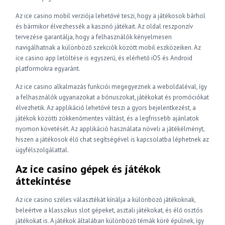
Az ice casino mobil verziója lehetővé teszi, hogy a játékosok bárhol
és bármikor élvezhessék a kaszinó játékait. Az oldal reszponzív
tervezése garantálja, hogy a felhasználók kényelmesen
navigálhatnak a különböző szekciók között mobil eszközeiken. Az
ice casino app letöltése is egyszerű, és elérhető iOS és Android
platformokra egyaránt.
Az ice casino alkalmazás funkciói megegyeznek a weboldaléval, így
a felhasználók ugyanazokat a bónuszokat, játékokat és promóciókat
élvezhetik. Az applikáció lehetővé teszi a gyors bejelentkezést, a
játékok közötti zökkenőmentes váltást, és a legfrissebb ajánlatok
nyomon követését. Az applikáció használata növeli a játékélményt,
hiszen a játékosok élő chat segítségével is kapcsolatba léphetnek az
ügyfélszolgálattal.
Az ice casino gépek és játékok
áttekintése
Az ice casino széles választékát kínálja a különböző játékoknak,
beleértve a klasszikus slot gépeket, asztali játékokat, és élő osztós
játékokat is. A játékok általában különböző témák köré épülnek, így