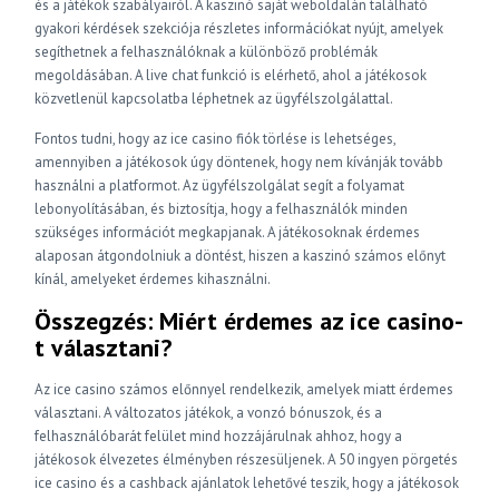
és a játékok szabályairól. A kaszinó saját weboldalán található
gyakori kérdések szekciója részletes információkat nyújt, amelyek
segíthetnek a felhasználóknak a különböző problémák
megoldásában. A live chat funkció is elérhető, ahol a játékosok
közvetlenül kapcsolatba léphetnek az ügyfélszolgálattal.
Fontos tudni, hogy az ice casino fiók törlése is lehetséges,
amennyiben a játékosok úgy döntenek, hogy nem kívánják tovább
használni a platformot. Az ügyfélszolgálat segít a folyamat
lebonyolításában, és biztosítja, hogy a felhasználók minden
szükséges információt megkapjanak. A játékosoknak érdemes
alaposan átgondolniuk a döntést, hiszen a kaszinó számos előnyt
kínál, amelyeket érdemes kihasználni.
Összegzés: Miért érdemes az ice casino-
t választani?
Az ice casino számos előnnyel rendelkezik, amelyek miatt érdemes
választani. A változatos játékok, a vonzó bónuszok, és a
felhasználóbarát felület mind hozzájárulnak ahhoz, hogy a
játékosok élvezetes élményben részesüljenek. A 50 ingyen pörgetés
ice casino és a cashback ajánlatok lehetővé teszik, hogy a játékosok