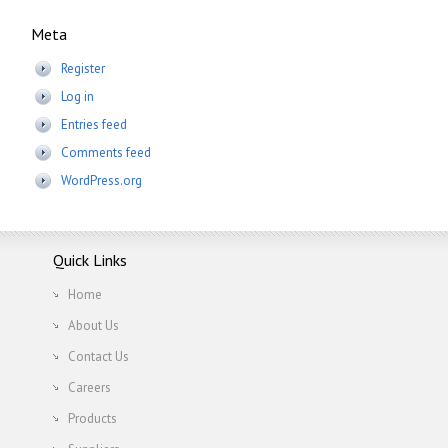
Meta
Register
Log in
Entries feed
Comments feed
WordPress.org
Quick Links
Home
About Us
Contact Us
Careers
Products