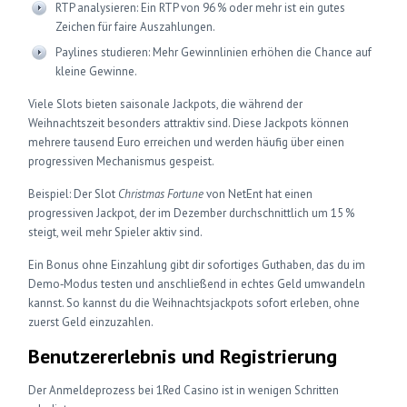
RTP analysieren: Ein RTP von 96 % oder mehr ist ein gutes
Zeichen für faire Auszahlungen.
Paylines studieren: Mehr Gewinnlinien erhöhen die Chance auf
kleine Gewinne.
Viele Slots bieten saisonale Jackpots, die während der
Weihnachtszeit besonders attraktiv sind. Diese Jackpots können
mehrere tausend Euro erreichen und werden häufig über einen
progressiven Mechanismus gespeist.
Beispiel: Der Slot
Christmas Fortune
von NetEnt hat einen
progressiven Jackpot, der im Dezember durchschnittlich um 15 %
steigt, weil mehr Spieler aktiv sind.
Ein Bonus ohne Einzahlung gibt dir sofortiges Guthaben, das du im
Demo‑Modus testen und anschließend in echtes Geld umwandeln
kannst. So kannst du die Weihnachtsjackpots sofort erleben, ohne
zuerst Geld einzuzahlen.
Benutzererlebnis und Registrierung
Der Anmeldeprozess bei 1Red Casino ist in wenigen Schritten