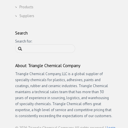
Products
Suppliers
Search
Search for:
About Triangle Chemical Company
Triangle Chemical Company, LLC is a global supplier of
specialty chemicals for plastics, adhesives, paints and
coatings, rubber and ceramic industries. Triangle Chemical
maintains a technical sales team that has more than 30
years of experience in sourcing, logistics, and warehousing
of specialty chemicals. Triangle Chemical offers great
expertise, a high level of service and competitive pricing that
is consistently exceeding the expectations of our customers.
© 2026
Triangle Chemical Company
. All rights reserved. |
Login