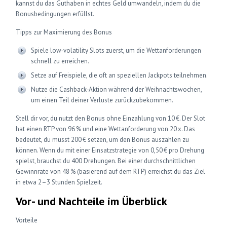
kannst du das Guthaben in echtes Geld umwandeln, indem du die
Bonusbedingungen erfüllst.
Tipps zur Maximierung des Bonus
Spiele low‑volatility Slots zuerst, um die Wettanforderungen
schnell zu erreichen.
Setze auf Freispiele, die oft an speziellen Jackpots teilnehmen.
Nutze die Cashback‑Aktion während der Weihnachtswochen,
um einen Teil deiner Verluste zurückzubekommen.
Stell dir vor, du nutzt den Bonus ohne Einzahlung von 10 €. Der Slot
hat einen RTP von 96 % und eine Wettanforderung von 20 x. Das
bedeutet, du musst 200 € setzen, um den Bonus auszahlen zu
können. Wenn du mit einer Einsatzstrategie von 0,50 € pro Drehung
spielst, brauchst du 400 Drehungen. Bei einer durchschnittlichen
Gewinnrate von 48 % (basierend auf dem RTP) erreichst du das Ziel
in etwa 2–3 Stunden Spielzeit.
Vor- und Nachteile im Überblick
Vorteile