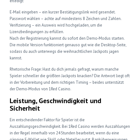
erledigt:
E‑Mail eingeben – ein kurzer Bestätigungslink wird gesendet.
Passwort wählen – achte auf mindestens 8 Zeichen und Zahlen.
Verifizierung – ein Ausweis wird hochgeladen, um die
Lizenzbedingungen zu erfüllen.
Nach der Registrierung kannst du sofort den Demo‑Modus starten.
Die mobile Version funktioniert genauso gut wie die Desktop‑Seite,
sodass du auch unterwegs die weihnachtlichen Jackpots jagen
kannst.
Rhetorische Frage: Hast du dich jemals gefragt, warum manche
Spieler schneller die größten Jackpots knacken? Die Antwort liegt oft
in der Vorbereitung und dem richtigen Timing – beides unterstützt
der Demo‑Modus von 1Red Casino.
Leistung, Geschwindigkeit und
Sicherheit
Ein entscheidender Faktor für Spieler ist die
Auszahlungsgeschwindigkeit. Bei 1Red Casino werden Auszahlungen
in der Regel innerhalb von 24 Stunden bearbeitet, wenn du eine
gängige E‑Wallet wie Skrill oder Neteller nutzt. Banküberweisungen