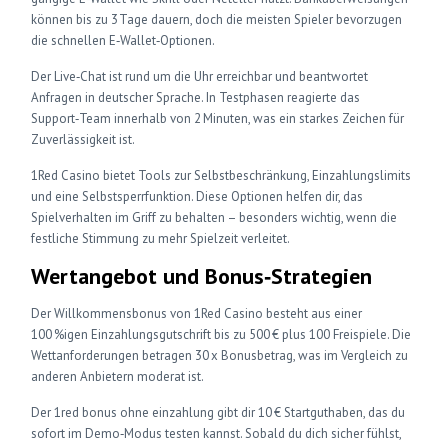
können bis zu 3 Tage dauern, doch die meisten Spieler bevorzugen
die schnellen E‑Wallet‑Optionen.
Der Live‑Chat ist rund um die Uhr erreichbar und beantwortet
Anfragen in deutscher Sprache. In Testphasen reagierte das
Support‑Team innerhalb von 2 Minuten, was ein starkes Zeichen für
Zuverlässigkeit ist.
1Red Casino bietet Tools zur Selbstbeschränkung, Einzahlungslimits
und eine Selbstsperrfunktion. Diese Optionen helfen dir, das
Spielverhalten im Griff zu behalten – besonders wichtig, wenn die
festliche Stimmung zu mehr Spielzeit verleitet.
Wertangebot und Bonus‑Strategien
Der Willkommensbonus von 1Red Casino besteht aus einer
100 %igen Einzahlungsgutschrift bis zu 500 € plus 100 Freispiele. Die
Wettanforderungen betragen 30 x Bonusbetrag, was im Vergleich zu
anderen Anbietern moderat ist.
Der 1red bonus ohne einzahlung gibt dir 10 € Startguthaben, das du
sofort im Demo‑Modus testen kannst. Sobald du dich sicher fühlst,