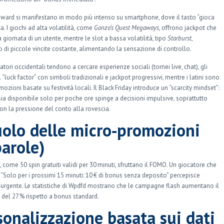
e reward si manifestano in modo più intenso su smartphone, dove il tasto “gioca
ta. I giochi ad alta volatilità, come
Gonzo’s Quest Megaways
, offrono jackpot che
iornata di un utente, mentre le slot a bassa volatilità, tipo
Starburst
,
 di piccole vincite costante, alimentando la sensazione di controllo.
atori occidentali tendono a cercare esperienze sociali (tornei live, chat), gli
il “luck factor” con simboli tradizionali e jackpot progressivi, mentre i latini sono
mozioni basate su festività locali. Il Black Friday introduce un “scarcity mindset”:
sia disponibile solo per poche ore spinge a decisioni impulsive, soprattutto
n la pressione del conto alla rovescia.
ruolo delle micro‑promozioni
parole)
come 50 spin gratuiti validi per 30 minuti, sfruttano il FOMO. Un giocatore che
“Solo per i prossimi 15 minuti: 10 € di bonus senza deposito” percepisce
e urgente. Le statistiche di Wpdfd mostrano che le campagne flash aumentano il
 del 27 % rispetto a bonus standard.
sonalizzazione basata sui dati