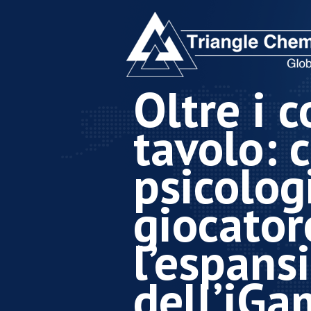
Oltre i c
tavolo: 
psicolog
giocator
l’espans
dell’iGa