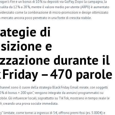
ragon’s Fire
e un bonus di 10 % su depositi via GoPay. Dopo la campagna, la
 è salita da 12 % a 28 %, mentre il valore medio per utente (ARPU) è aumentato
evidenziato come la combinazione di micro‑promozioni e design ottimizzato
 mercato ancora poco penetrato in una fonte di crescita stabile.
rategie di
sizione e
izzazione durante il
 Friday – 470 parole
annel sono il cuore della strategia Black Friday. Email mirate, con soggetti
50 % di bonus + 200 spin”, vengono integrate da annunci programmatici su
bile. Gli influencer locali, soprattutto su TikTok, mostrano in tempo reale le
ah
, creando una prova sociale immediata.
y” limitate, come tornei a ingresso di 5 €, offrono premi fissi (es. 5.000 €) e