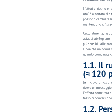
I fattori di rischio 
ora” è a portata di di
possono cambiare la g
mantengono il flusso
Culturalmente, i gioc
asiatici privilegiano 
più sensibili alle pro
l’idea che un bonus 
quando combinata co
1.1. Il 
(≈ 120 
Le micro‑promozioni, 
riceve un messaggio 
l’offerta come rara 
tasso di conversione
1.2. Per