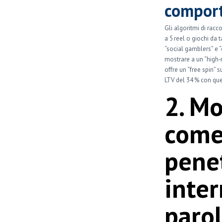
comport
Gli algoritmi di racc
a 5 reel o giochi da 
“social gamblers” e “
mostrare a un “high‑r
offre un “free spin” 
LTV del 34 % con que
2. Mo
come
pene
inter
paro