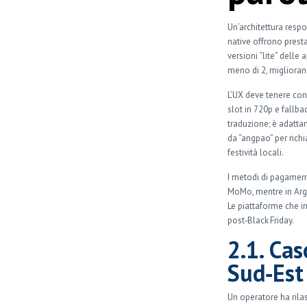
Un’architettura respon
native offrono presta
versioni “lite” delle
meno di 2, miglioran
L’UX deve tenere cont
slot in 720p e fallba
traduzione; è adatta
da “angpao” per richi
festività locali.
I metodi di pagament
MoMo, mentre in Argen
Le piattaforme che i
post‑Black Friday.
2.1. Cas
Sud‑Est 
Un operatore ha rilas