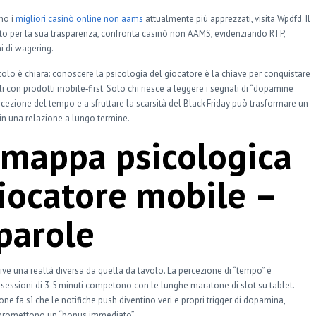
no i
migliori casinò online non aams
attualmente più apprezzati, visita Wpdfd. Il
noto per la sua trasparenza, confronta casinò non AAMS, evidenziando RTP,
ni di wagering.
icolo è chiara: conoscere la psicologia del giocatore è la chiave per conquistare
i con prodotti mobile‑first. Solo chi riesce a leggere i segnali di “dopamine
ercezione del tempo e a sfruttare la scarsità del Black Friday può trasformare un
n una relazione a lungo termine.
 mappa psicologica
giocatore mobile –
parole
ive una realtà diversa da quella da tavolo. La percezione di “tempo” è
sessioni di 3‑5 minuti competono con le lunghe maratone di slot su tablet.
e fa sì che le notifiche push diventino veri e propri trigger di dopamina,
promettono un “bonus immediato”.