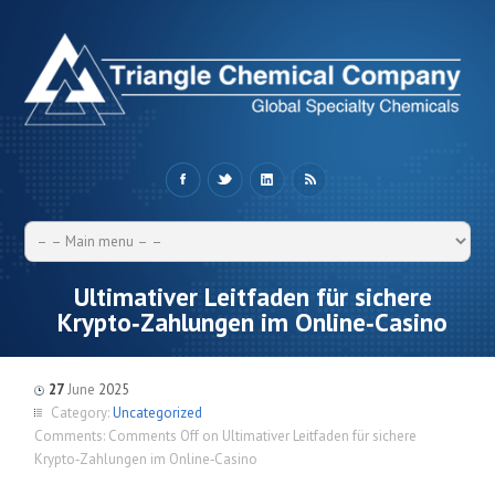
Ultimativer Leitfaden für sichere
Krypto‑Zahlungen im Online‑Casino
27
June
2025
Category:
Uncategorized
Comments:
Comments Off
on Ultimativer Leitfaden für sichere
Krypto‑Zahlungen im Online‑Casino
Ultimativer Leitfaden für sichere