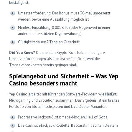
bestätigt ist.
Umsatzanforderung: Der Bonus muss 30‑mal umgesetzt
werden, bevor eine Auszahlung möglich ist.
Mindest‑Einzahlung: 0,001 BTC (oder Gegenwert in einer
anderen unterstützten Kryptowährung).
Gültigkeitsdauer: 7 Tage ab Gutschrift.
Did You Know?
Die meisten Krypto‑Boni haben niedrigere
Umsatzanforderungen als klassische Fiat‑Boni, weil die
Transaktionskosten bereits geringer sind.
Spielangebot und Sicherheit – Was Yep
Casino besonders macht
Yep Casino arbeitet mit führenden Software‑Providern wie NetEnt,
Microgaming und Evolution zusammen. Das Ergebnis ist ein breites
Portfolio von Slots, Tischspielen und Live‑Dealer‑Varianten.
Progressive Jackpot‑Slots: Mega‑Moolah, Hall of Gods
Live‑Casino: Blackjack, Roulette, Baccarat mit echten Dealern