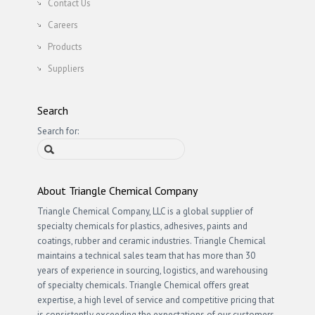
Contact Us
Careers
Products
Suppliers
Search
Search for:
About Triangle Chemical Company
Triangle Chemical Company, LLC is a global supplier of
specialty chemicals for plastics, adhesives, paints and
coatings, rubber and ceramic industries. Triangle Chemical
maintains a technical sales team that has more than 30
years of experience in sourcing, logistics, and warehousing
of specialty chemicals. Triangle Chemical offers great
expertise, a high level of service and competitive pricing that
is consistently exceeding the expectations of our customers.