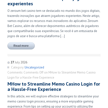
experientes
O zeroum bet casino tem se destacado no mundo dos jogos digitais,
trazendo inovações que atraem jogadores experientes. Neste artigo,
vamos explorar os recursos mais inovadores do aplicativo Zeroum
Bet Casino, além de oferecer depoimentos autênticos de jogadores
que compartilharão suas experiências. Se você é um entusiasta de
jogos de azar e busca uma plataforma […]
Read more
27
July
2026
Category:
Uncategorized
Comments:
Comments Off
on MHow to Streamline Memo Casino
Login for a Hassle-Free Experience
MHow to Streamline Memo Casino Login for
a Hassle-Free Experience
In this article, we will explore effective strategies to streamline your
memo casino login process, ensuring a more enjoyable gaming
experience. From tips on setting up your account to utilizing the